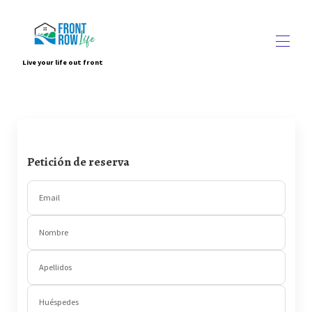
Live your life out front
Inicio
casas frente al mar
▾
Augusta Georgia (Vivienda para maestros)
▾
Sobre nosotros
Petición de reserva
Contáctenos
Email
Nombre
Apellidos
Huéspedes